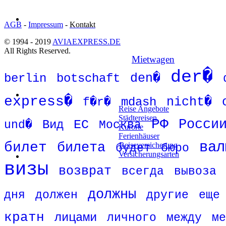
AGB
-
Impressum
-
Kontakt
© 1994 - 2019
AVIAEXPRESS.DE
All Rights Reserved.
Mietwagen
der�
den�
berlin
botschaft
express�
mdash
nicht�
f�r�
Reise Angebote
Städtereisen
РФ
Росси
Вид
ЕС
und�
Москва
Kurorte
Ferienhäuser
вал
билет
билета
Reiseversicherung
будет
бюро
Versicherungsarten
визы
возврат
всегда
вывоза
должны
дня
должен
другие
еще
кратн
лицами
личного
между
ме