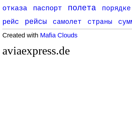
полета
отказа
паспорт
порядке
рейс
рейсы
самолет
страны
сум
Created with
Mafia Clouds
aviaexpress.de