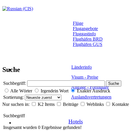
Flüge
Flugangebote
Fluggastinfo
Flughäfen BRD
Flughäfen GUS
Länderinfo
Suche
Visum - Preise
Suchbegriff:
Suche
Anträge - Formulare
Alle Wörter
Irgendein Wort
Exakter Ausdruck
Auslandsvertretungen
Sortierung:
Nur suchen in:
K2 Items
Beiträge
Weblinks
Kontakte
Suchbegriff
Hotels
Insgesamt wurden 0 Ergebnisse gefunden!