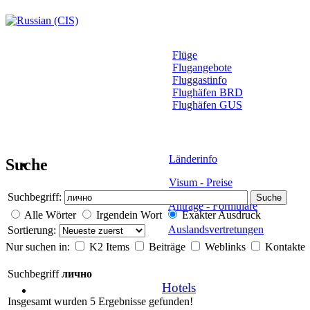
Flüge
Flugangebote
Fluggastinfo
Flughäfen BRD
Flughäfen GUS
Länderinfo
Suche
Visum - Preise
Suchbegriff:
Suche
Anträge - Formulare
Alle Wörter
Irgendein Wort
Exakter Ausdruck
Auslandsvertretungen
Sortierung:
Nur suchen in:
K2 Items
Beiträge
Weblinks
Kontakte
Suchbegriff
лично
Hotels
Insgesamt wurden 5 Ergebnisse gefunden!