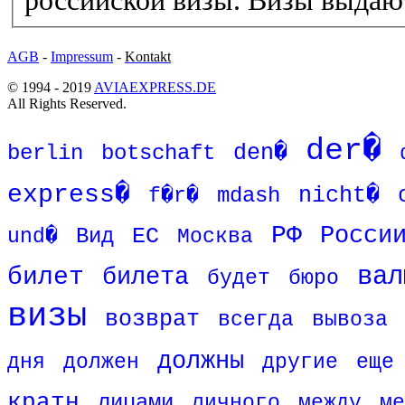
российской визы. Визы выдают
AGB
-
Impressum
-
Kontakt
© 1994 - 2019
AVIAEXPRESS.DE
All Rights Reserved.
der�
den�
berlin
botschaft
express�
mdash
nicht�
f�r�
РФ
Росси
Вид
ЕС
und�
Москва
вал
билет
билета
будет
бюро
визы
возврат
всегда
вывоза
должны
дня
должен
другие
еще
кратн
лицами
личного
между
ме