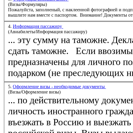
(Визы/Формуляры)
Пожалуйста, заполненый, с наклеенной фотографией и по
4.
Информация пассажиру
(Aвиабилеты/Информация пассажиру)
... эту сумму на таможне. Дек
сдать таможне. Если ввозимые Вами товары
предназначены для
лично
го п
подарком (не преследующих ни
5.
Оформление визы - необходимые документы
(Визы/Оформление визы)
... по действительному докум
лично
сть иностранного гражд
въезжать в Россию и выезжать