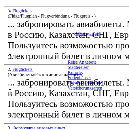
1.
Flugtickets
(Flüge/Flugplan - Flugverbindung - Flugpreis - )
... забронировать авиабилеты
в Россию, Казахстан, СНГ, Евр
Mietwagen
Пользуитесь возможостью про
электронный билет в
лично
Reise Angebote
Städtereisen
2.
Flugtickets
Kurorte
(Aвиабилеты/Расписание авиарейсов)
Ferienhäuser
... забронировать авиабилеты
Reiseversicherung
Versicherungsarten
в Россию, Казахстан, СНГ, Евр
Пользуитесь возможостью про
электронный билет в
лично
3.
Формуляры визовых анкет