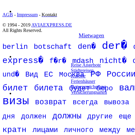
AGB
-
Impressum
-
Kontakt
© 1994 - 2019
AVIAEXPRESS.DE
All Rights Reserved.
Mietwagen
der�
den�
berlin
botschaft
express�
mdash
nicht�
f�r�
Reise Angebote
Städtereisen
РФ
Росси
Вид
ЕС
und�
Москва
Kurorte
Ferienhäuser
вал
билет
билета
Reiseversicherung
будет
бюро
Versicherungsarten
визы
возврат
всегда
вывоза
должны
дня
должен
другие
еще
кратн
лицами
личного
между
ме