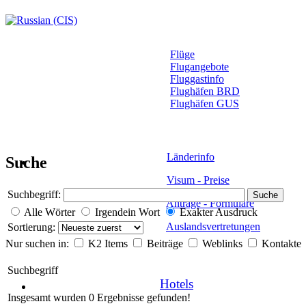
Flüge
Flugangebote
Fluggastinfo
Flughäfen BRD
Flughäfen GUS
Länderinfo
Suche
Visum - Preise
Suchbegriff:
Suche
Anträge - Formulare
Alle Wörter
Irgendein Wort
Exakter Ausdruck
Auslandsvertretungen
Sortierung:
Nur suchen in:
K2 Items
Beiträge
Weblinks
Kontakte
Suchbegriff
Hotels
Insgesamt wurden 0 Ergebnisse gefunden!