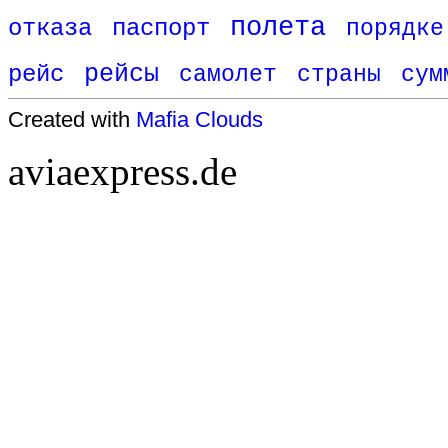
полета
отказа
паспорт
порядке
рейс
рейсы
самолет
страны
сум
Created with
Mafia Clouds
aviaexpress.de