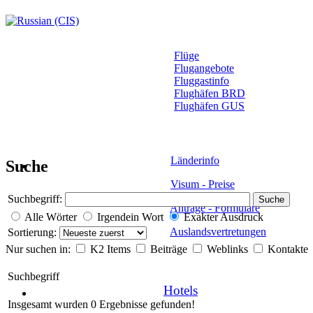
Flüge
Flugangebote
Fluggastinfo
Flughäfen BRD
Flughäfen GUS
Länderinfo
Suche
Visum - Preise
Suchbegriff:
Suche
Anträge - Formulare
Alle Wörter
Irgendein Wort
Exakter Ausdruck
Auslandsvertretungen
Sortierung:
Nur suchen in:
K2 Items
Beiträge
Weblinks
Kontakte
Suchbegriff
Hotels
Insgesamt wurden 0 Ergebnisse gefunden!