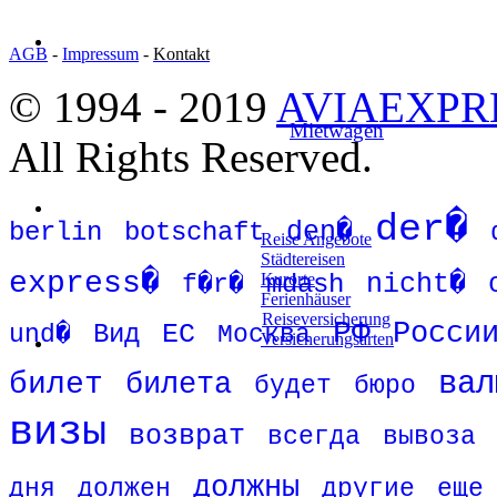
AGB
-
Impressum
-
Kontakt
© 1994 - 2019
AVIAEXPR
Mietwagen
All Rights Reserved.
der�
den�
berlin
botschaft
Reise Angebote
Städtereisen
express�
mdash
nicht�
Kurorte
f�r�
Ferienhäuser
Reiseversicherung
РФ
Росси
Вид
ЕС
und�
Москва
Versicherungsarten
вал
билет
билета
будет
бюро
визы
возврат
всегда
вывоза
должны
дня
должен
другие
еще