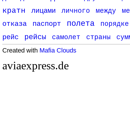
кратн
лицами
личного
между
ме
полета
отказа
паспорт
порядке
рейс
рейсы
самолет
страны
сум
Created with
Mafia Clouds
aviaexpress.de