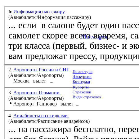
1.
Информация пассажиру
(Aвиабилеты/Информация пассажиру)
... если в салоне будет один па
самолет скорее всего вовремя, са
Mietwagen
три класса (первый, бизнес- и эк
вам предложат прессу, продукцию 
2.
Аэропорты России и СНГ
Поиск тура
(Aвиабилеты/Аэропорты)
Экскурсии
Москва
вылет
...
Коттеджи
Курорты
Страховки
3.
Аэропорты Германии
Виды страховок
(Aвиабилеты/Аэропорты)
Аэропорт Ганновер
вылет
...
4.
Авиабилеты со скидками
(Aвиабилеты/Расписание авиарейсов)
... на пассажира бесплатно, перев