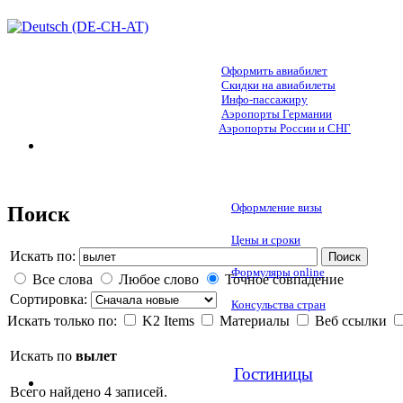
Оформить авиабилет
Скидки на авиабилеты
Инфо-пассажиру
Аэропорты Германии
Аэропорты России и СНГ
Оформление визы
Поиск
Цены и сроки
Искать по:
Поиск
Формуляры online
Все слова
Любое слово
Точное совпадение
Сортировка:
Консульства стран
Искать только по:
K2 Items
Материалы
Веб ссылки
Искать по
вылет
Гостиницы
Всего найдено 4 записей.