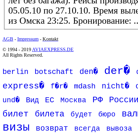
лет без багажа). Рейсы производятся каждую среду с
05.05.10 по 27.10.10. Время
выл
из Омска 23:25. Бронирование: .
AGB
-
Impressum
-
Kontakt
© 1994 - 2019
AVIAEXPRESS.DE
All Rights Reserved.
der�
den�
berlin
botschaft
express�
mdash
nicht�
f�r�
РФ
Росси
Вид
ЕС
und�
Москва
вал
билет
билета
будет
бюро
визы
возврат
всегда
вывоза