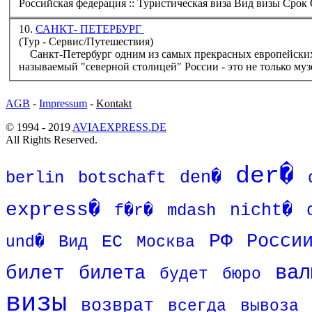
Ро
10.
САНКТ- ПЕТЕРБУРГ
(Тур - Сервис/Путешествия)
Санкт-Петербург одним из самых прекрасных европейских городов. Отметивший свое трехсотлетие город, часто
называемый "северной столицей" России - это не только музе
AGB
-
Impressum
-
Kontakt
© 1994 - 2019
AVIAEXPRESS.DE
All Rights Reserved.
der�
den�
berlin
botschaft
express�
mdash
nicht�
f�r�
РФ
Росси
Вид
ЕС
und�
Москва
вал
билет
билета
будет
бюро
визы
возврат
всегда
вывоза