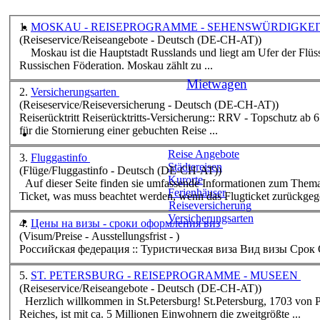
1.
MOSKAU - REISEPROGRAMME - SEHENSWÜRDIGKE
(Reiseservice/Reiseangebote - Deutsch (DE-CH-AT))
Moskau ist die Hauptstadt Russlands und liegt am Ufer der Flüsse Moskwa und Jausa im Zentrum des europäischen Teils der
Russischen Föderation. Moskau zählt zu ...
Mietwagen
2.
Versicherungsarten
(Reiseservice/Reiseversicherung - Deutsch (DE-CH-AT))
Reiserücktritt Reiserücktritts-Versicherung:: RRV - Topschutz ab 6 Euro Tarifübersicht (pdf) Krankheit — der häufigste Grund
für die Stornierung einer gebuchten Reise ...
Reise Angebote
3.
Fluggastinfo
Städtereisen
(Flüge/Fluggastinfo - Deutsch (DE-CH-AT))
Kurorte
Auf dieser Seite finden sie umfassende Informationen zum Thema Fluggastinfo: Wie werden Flugtickets gebucht, was ist ein e-
Ferienhäuser
Ticket, was muss beachtet werden, wenn das Flugticket zurückgege
Reiseversicherung
Versicherungsarten
4.
Цены на визы - сроки оформления виз
(Visum/Preise - Ausstellungsfrist - )
Ро
5.
ST. PETERSBURG - REISEPROGRAMME - MUSEEN
(Reiseservice/Reiseangebote - Deutsch (DE-CH-AT))
Herzlich willkommen in St.Petersburg! St.Petersburg, 1703 von Peter I. gegründet, 1712-1918 Hauptstadt des Russischen
Reiches, ist mit ca. 5 Millionen Einwohnern die zweitgrößte ...