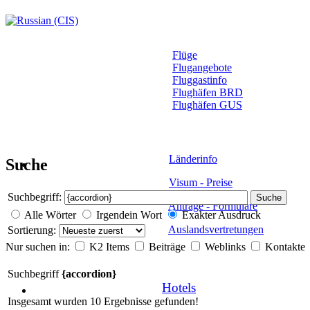
Flüge
Flugangebote
Fluggastinfo
Flughäfen BRD
Flughäfen GUS
Länderinfo
Suche
Visum - Preise
Suchbegriff:
Suche
Anträge - Formulare
Alle Wörter
Irgendein Wort
Exakter Ausdruck
Auslandsvertretungen
Sortierung:
Nur suchen in:
K2 Items
Beiträge
Weblinks
Kontakte
Suchbegriff
{accordion}
Hotels
Insgesamt wurden 10 Ergebnisse gefunden!