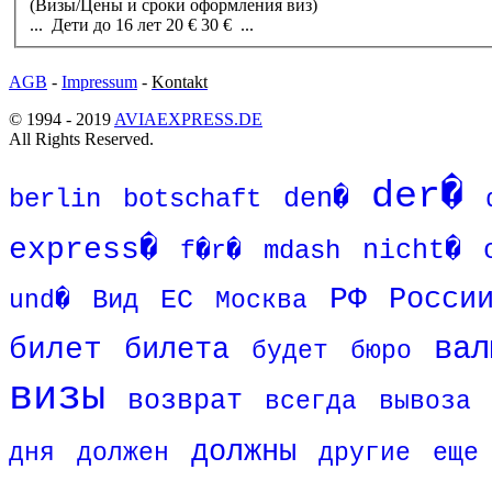
(Визы/Цены и сроки оформления виз)
...
Дети
до 16 лет 20 € 30 € ...
AGB
-
Impressum
-
Kontakt
© 1994 - 2019
AVIAEXPRESS.DE
All Rights Reserved.
der�
den�
berlin
botschaft
express�
mdash
nicht�
f�r�
РФ
Росси
Вид
ЕС
und�
Москва
вал
билет
билета
будет
бюро
визы
возврат
всегда
вывоза
должны
дня
должен
другие
еще