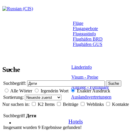
Flüge
Flugangebote
Fluggastinfo
Flughäfen BRD
Flughäfen GUS
Länderinfo
Suche
Visum - Preise
Suchbegriff:
Suche
Anträge - Formulare
Alle Wörter
Irgendein Wort
Exakter Ausdruck
Auslandsvertretungen
Sortierung:
Nur suchen in:
K2 Items
Beiträge
Weblinks
Kontakte
Suchbegriff
Дети
Hotels
Insgesamt wurden 9 Ergebnisse gefunden!