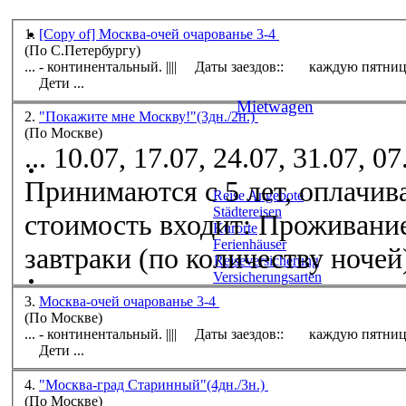
1.
[Copy of] Москва-очей очарованье 3-4
(По С.Петербургу)
... - континентальный. |||| Даты заездов:: каждую пятницу 03.07, 10.07, 17.07, 24.07, 31.07, 07.08, и по запросу. ||||
Дети
...
Mietwagen
2.
"Покажите мне Москву!"(3дн./2н.)
(По Москве)
... 10.07, 17.07, 24.07, 31.07, 0
Принимаются с 5 лет, оплачива
Reise Angebote
Städtereisen
стоимость входит: Проживание
Kurorte
Ferienhäuser
завтраки (по количеству ночей)
Reiseversicherung
Versicherungsarten
3.
Москва-очей очарованье 3-4
(По Москве)
... - континентальный. |||| Даты заездов:: каждую пятницу 03.07, 10.07, 17.07, 24.07, 31.07, 07.08, и по запросу. ||||
Дети
...
4.
"Москва-град Старинный"(4дн./3н.)
(По Москве)